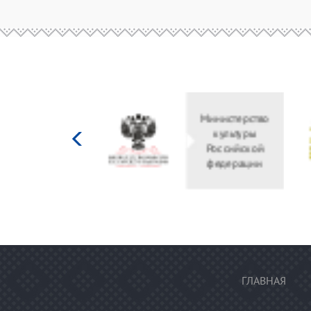
Министерство
культуры
Российской
федерации
ГЛАВНАЯ