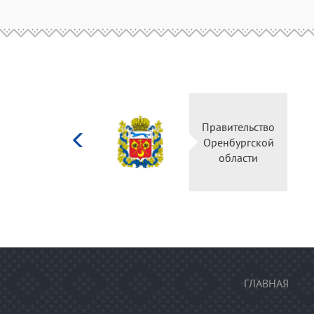
Министерство
Правительство
культуры
Оренбургской
Российской
области
федерации
ГЛАВНАЯ