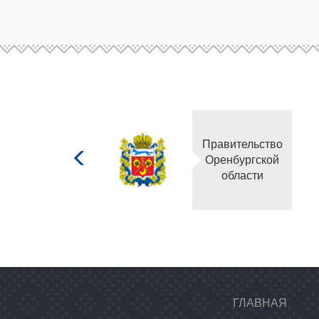
Министерство
Правительство
культуры
Оренбургской
Российской
области
федерации
ГЛАВНАЯ