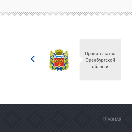
Министерство
Правительство
культуры
Оренбургской
Российской
области
федерации
ГЛАВНАЯ