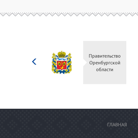
Министерство
культуры
Российской
федерации
ГЛАВНАЯ