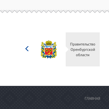
Министерство
Правительство
культуры
Оренбургской
Российской
области
федерации
ГЛАВНАЯ