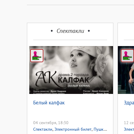
Спектакли
Белый калфак
Здра
04 сентября, 18:30
12 се
,
,
,
Спектакли
Электронный билет
Пушкинская карта
Элек
П