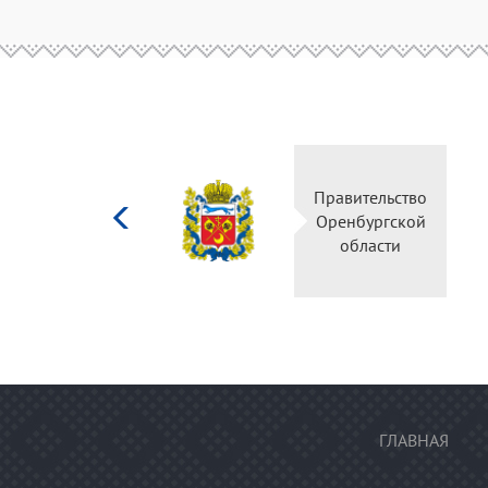
Министерство
Правительство
культуры
Оренбургской
Российской
области
федерации
ГЛАВНАЯ