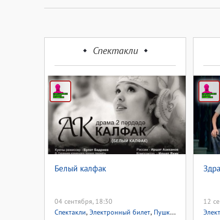
Спектакли
Белый калфак
Здра
04 сентября, 18:30
12 се
,
,
,
Спектакли
Электронный билет
Пушкинская карта
Элек
П