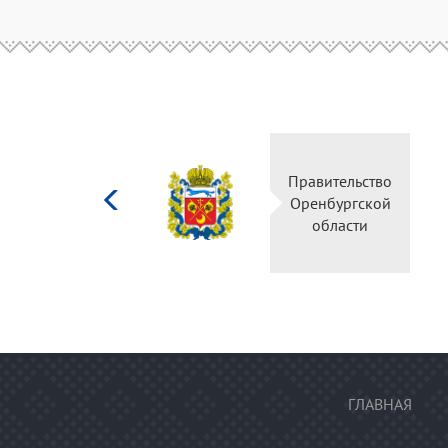
Министерство
Правительств
культуры
Оренбургско
Российской
области
федерации
ГЛАВНАЯ