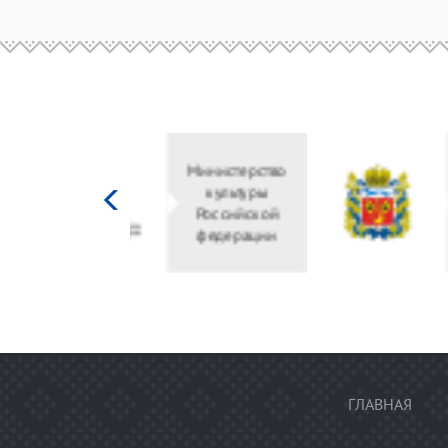
Министерство
культуры
Российской
федерации
ГЛАВНАЯ