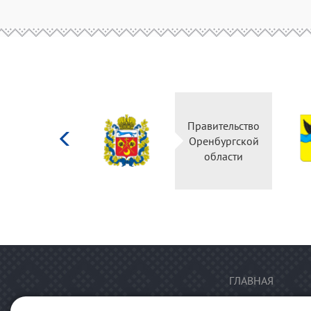
Министерство
Правительство
культуры
Оренбургской
Российской
области
федерации
ГЛАВНАЯ