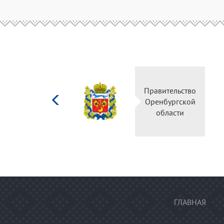
Министерство
Правительс
культуры
Оренбургск
Российской
области
федерации
ГЛАВНАЯ