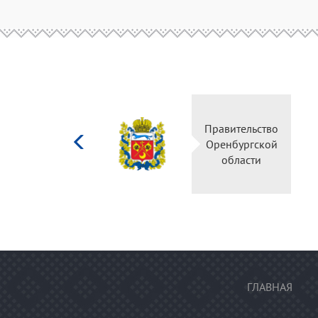
Министерство
Правительство
культуры
Оренбургской
Российской
области
федерации
ГЛАВНАЯ