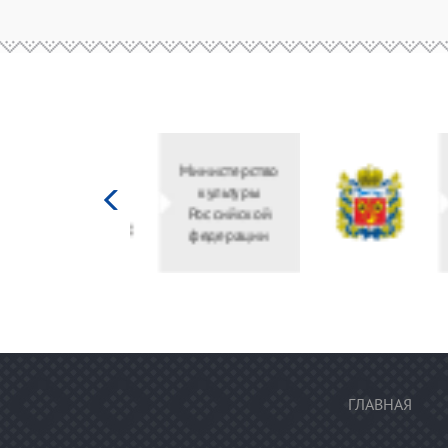
Министерство
культуры
Российской
федерации
ГЛАВНАЯ