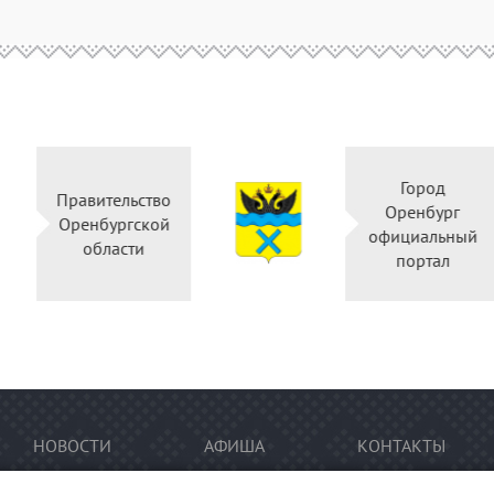
Город
Правительство
Оренбу
Оренбургской
официал
области
порта
НОВОСТИ
АФИША
КОНТАКТЫ