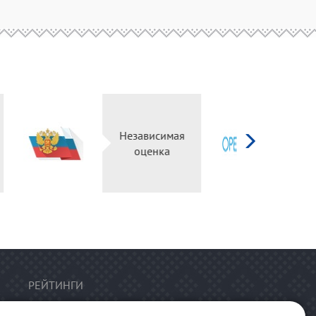
рг
Независимая
ьный
оценка
л
РЕЙТИНГИ