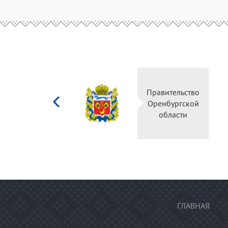
Министерство
Правительство
культуры
Оренбургской
Российской
области
федерации
ГЛАВНАЯ