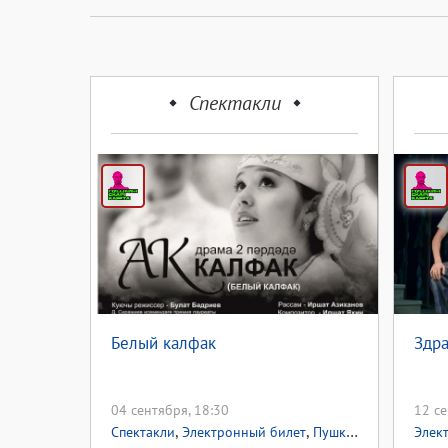
Спектакли
Белый калфак
Здра
04 сентября, 18:30
12 се
,
,
,
Спектакли
Электронный билет
Пушкинская карта
Элек
П