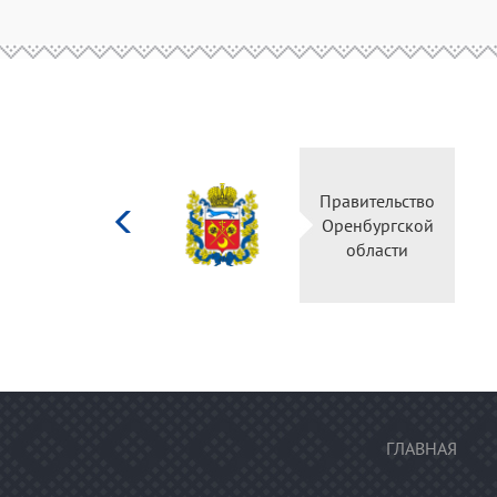
Министерство
Правительство
культуры
Оренбургской
Российской
области
федерации
ГЛАВНАЯ