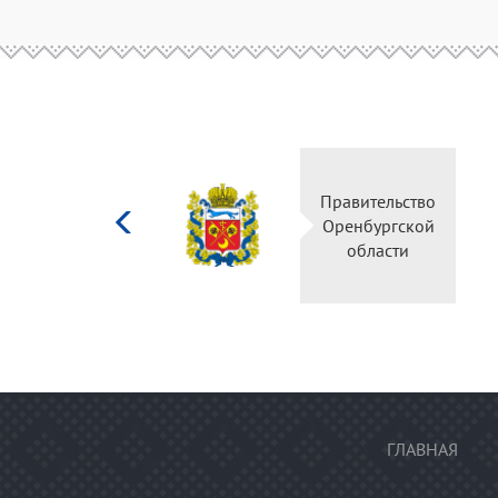
Министерство
культуры
Российской
федерации
ГЛАВНАЯ