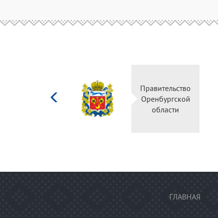
Министерство
Правительство
культуры
Оренбургской
Российской
области
федерации
ГЛАВНАЯ