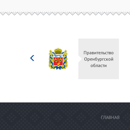
Министерство
культуры
Российской
федерации
ГЛАВНАЯ