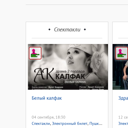
Спектакли
Белый калфак
Здра
04 сентября, 18:30
12 се
,
,
,
Спектакли
Электронный билет
Пушкинская карта
Элек
П