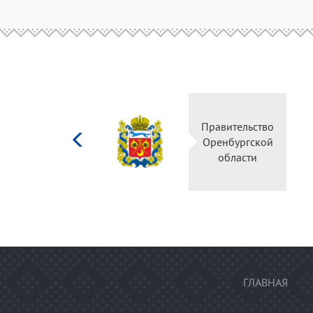
Министерство
Правительство
культуры
Оренбургской
Российской
области
федерации
ГЛАВНАЯ