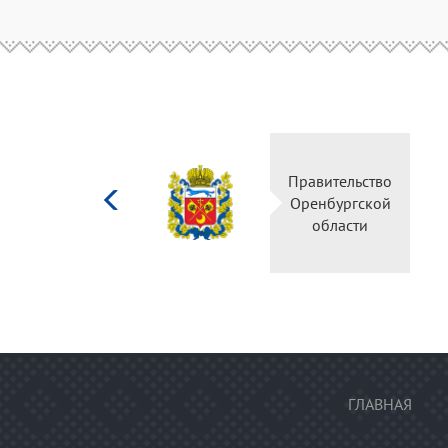
Министерство
Правительств
культуры
Оренбургско
Российской
области
федерации
ГЛАВНАЯ