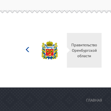
Министерство
Правительство
культуры
Оренбургской
Российской
области
федерации
ГЛАВНАЯ