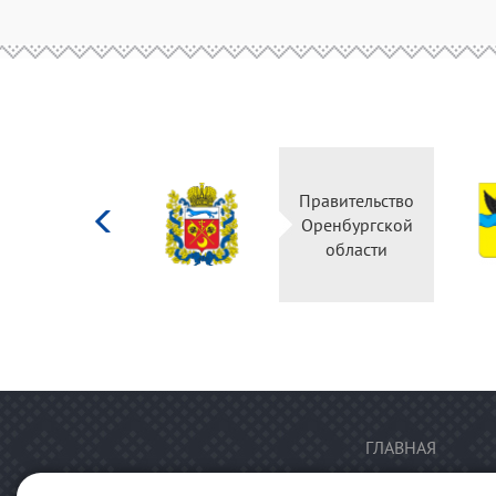
Министерство
Правительство
культуры
Оренбургской
Российской
области
федерации
ГЛАВНАЯ