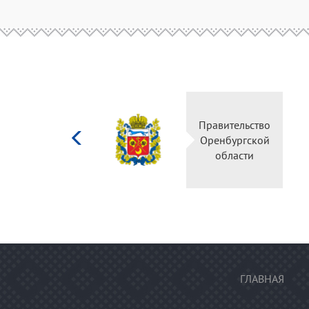
Министерство
Прави
культуры
Оренб
Российской
об
федерации
ГЛАВНАЯ