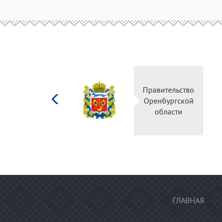
Министерство
Правительство
культуры
Оренбургской
Российской
области
федерации
ГЛАВНАЯ