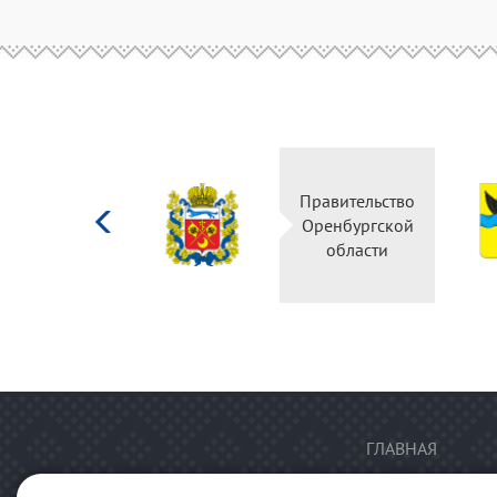
Министерство
Правительство
культуры
Оренбургской
Российской
области
федерации
ГЛАВНАЯ