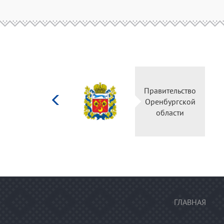
Министерство
Правитель
культуры
Оренбургс
Российской
област
федерации
ГЛАВНАЯ