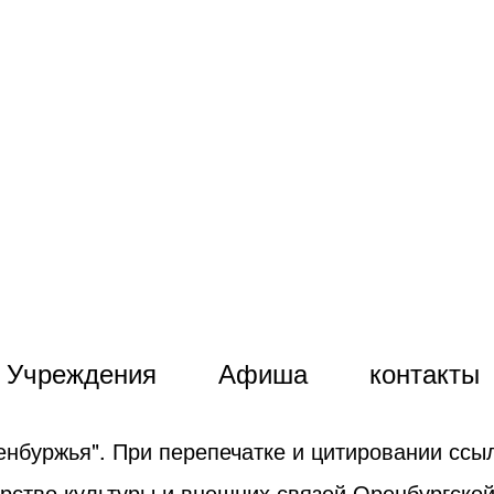
Учреждения
Афиша
контакты
енбуржья". При перепечатке и цитировании ссыл
рство культуры и внешних связей Оренбургской