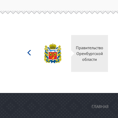
Министерство
культуры
Российской
федерации
ГЛАВНАЯ