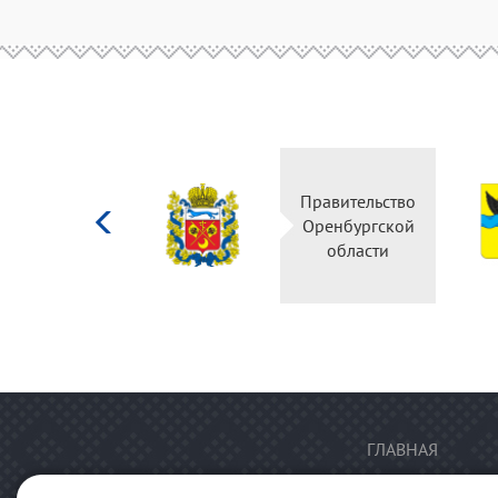
Министерство
Правительство
культуры
Оренбургской
Российской
области
федерации
ГЛАВНАЯ