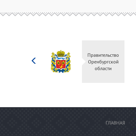
Министерство
Правительство
культуры
Оренбургской
Российской
области
федерации
ГЛАВНАЯ