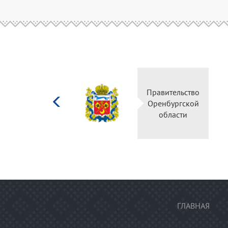
Министерство
Правительство
культуры
Оренбургской
Российской
области
федерации
ГЛАВНАЯ