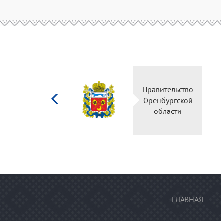
Министерство
культуры
Российской
федерации
ГЛАВНАЯ