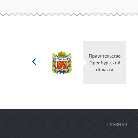
Министерство
Правительство
культуры
Оренбургской
Российской
области
федерации
ГЛАВНАЯ