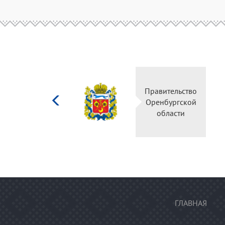
Министерство
Правительство
культуры
Оренбургской
Российской
области
федерации
ГЛАВНАЯ