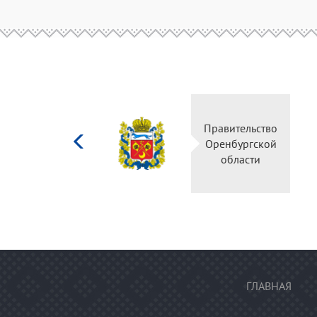
Министерство
Правительс
культуры
Оренбургск
Российской
области
федерации
ГЛАВНАЯ