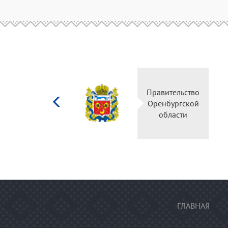
Министерство
Правительство
культуры
Оренбургской
Российской
области
федерации
ГЛАВНАЯ