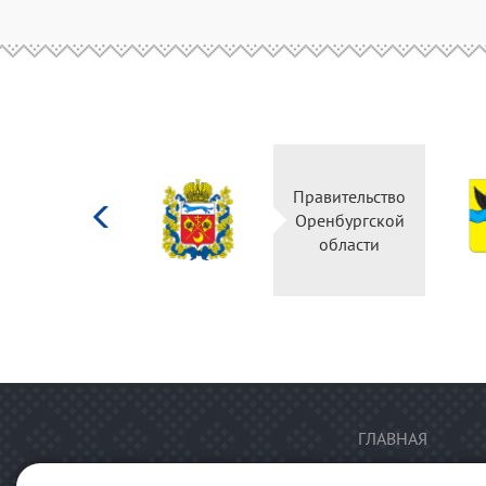
Министерство
Правительство
культуры
Оренбургской
Российской
области
федерации
ГЛАВНАЯ