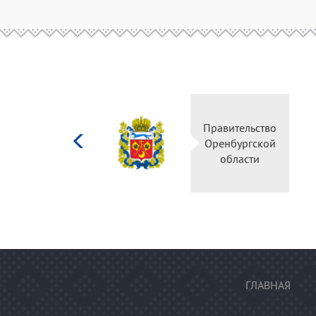
Министерство
Правительство
культуры
Оренбургской
Российской
области
федерации
ГЛАВНАЯ