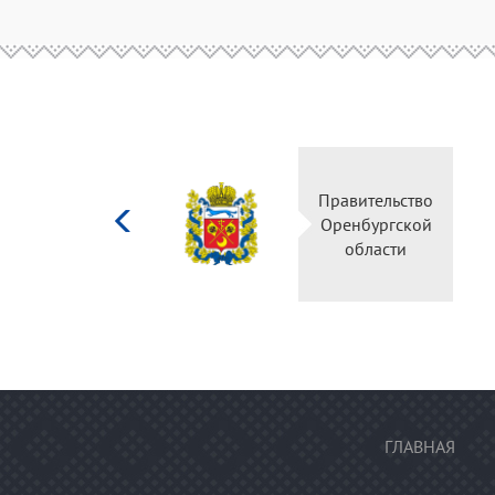
Министерство
Правительс
культуры
Оренбургск
Российской
области
федерации
ГЛАВНАЯ