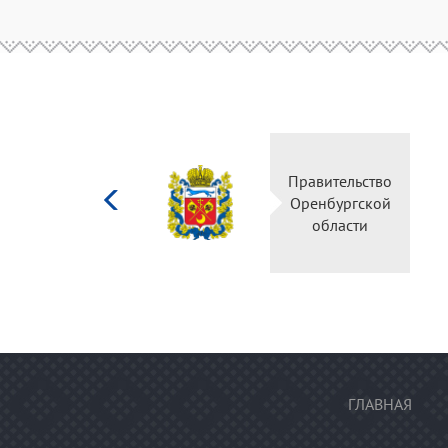
Министерство
Правительство
культуры
Оренбургской
Российской
области
федерации
ГЛАВНАЯ