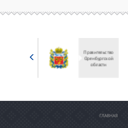
Министерство
культуры
Российской
федерации
ГЛАВНАЯ