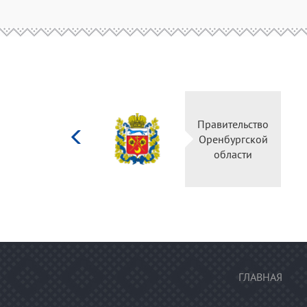
Министерство
Правительство
культуры
Оренбургской
Российской
области
федерации
ГЛАВНАЯ