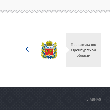
Министерство
Правительство
культуры
Оренбургской
Российской
области
федерации
ГЛАВНАЯ