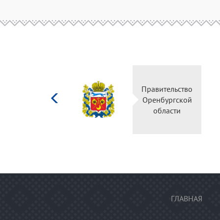
Министерство
Правительство
культуры
Оренбургской
Российской
области
федерации
ГЛАВНАЯ