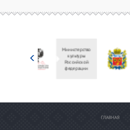
Министерство
культуры
Российской
федерации
ГЛАВНАЯ