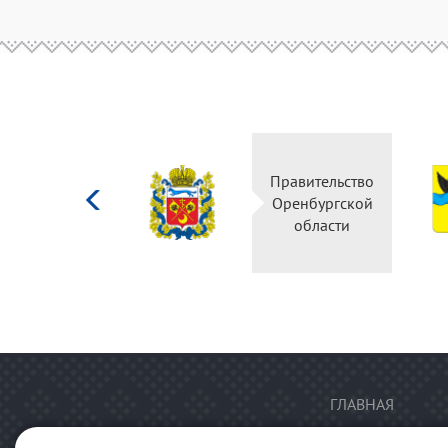
Министерство
Правительство
культуры
Оренбургской
Российской
области
федерации
ГЛАВНАЯ