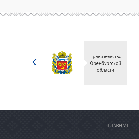
Министерство
Правительство
культуры
Оренбургской
Российской
области
федерации
ГЛАВНАЯ