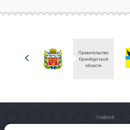
Министерство
Правительство
культуры
Оренбургской
Российской
области
федерации
ГЛАВНАЯ