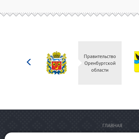
Министерство
Правительство
культуры
Оренбургской
Российской
области
федерации
ГЛАВНАЯ